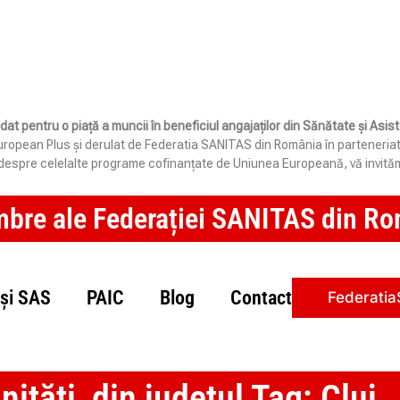
idat pentru o piață a muncii în beneficiul angajaților din Sănătate și Asi
opean Plus și derulat de Federatia SANITAS din România în parteneriat cu 
e despre celelalte programe cofinanțate de Uniunea Europeană, vă invităm
mbre ale Federației SANITAS din Rom
și SAS
PAIC
Blog
Contact
Federatia
ități, din județul Tag: Cluj