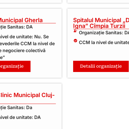
Municipal Gherla
Spitalul Municipal „
Igna” Cîmpia Turzii
ție Sanitas: DA
Organizație Sanitas: D
ivel de unitate: Nu. Se
CCM la nivel de unitat
revederile CCM la nivel de
e negociere colectivă
te”
organizație
Detalii organizație
Clinic Municipal Cluj-
ție Sanitas: Da
ivel de unitate: DA