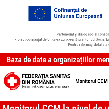
Parteneriat și dialog social consol
Proiect cofinanțat de Uniunea Europeană prin Fondul Social Eur
Pentru informații detaliat
Baza de date a organizațiilor me
Monitorul CCM 
Monitorul CCM la nivel de un