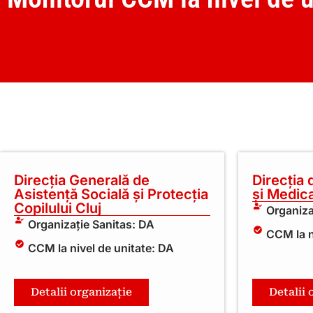
Direcția Generală de
Direcția 
Asistență Socială și Protecția
și Medic
Copilului Cluj
Organiza
Organizație Sanitas: DA
CCM la n
CCM la nivel de unitate: DA
Detalii organizație
Detalii 