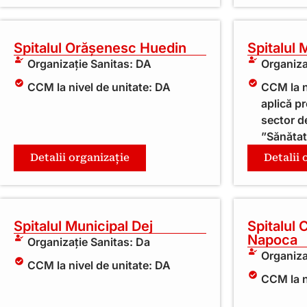
Spitalul Orășenesc Huedin
Spitalul 
Organizație Sanitas: DA
Organiza
CCM la nivel de unitate: DA
CCM la n
aplică p
sector d
”Sănăta
Detalii organizație
Detalii 
Spitalul Municipal Dej
Spitalul 
Napoca
Organizație Sanitas: Da
Organiza
CCM la nivel de unitate: DA
CCM la n