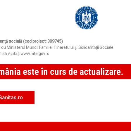
stență socială (cod proiect: 309745)
Ministerul Muncii Familiei Tineretului și Solidarității Sociale
 să vizitați www.mfe.gov.ro
ânia este în curs de actualizare.
Sanitas.ro