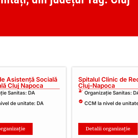
de Asistență Socială
Spitalul Clinic de R
ală Cluj Napoca
Cluj-Napoca
ție Sanitas: DA
Organizație Sanitas: D
ivel de unitate: DA
CCM la nivel de unitat
organizație
Detalii organizație