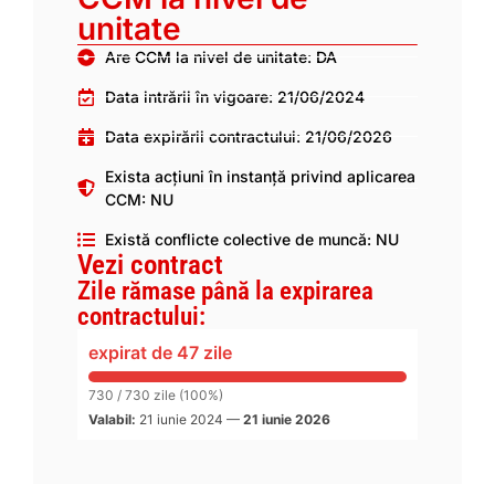
unitate
Are CCM la nivel de unitate: DA
Data intrării în vigoare: 21/06/2024
Data expirării contractului: 21/06/2026
Exista acțiuni în instanță privind aplicarea
CCM: NU
Există conflicte colective de muncă: NU
Vezi contract
Zile rămase până la expirarea
contractului:
expirat de 47 zile
730 / 730 zile (100%)
Valabil:
21 iunie 2024
—
21 iunie 2026