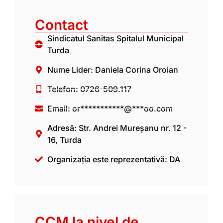
Contact
Sindicatul Sanitas Spitalul Municipal
Turda
Nume Lider: Daniela Corina Oroian
Telefon: 0726-509.117
Email:
or***********@***oo.com
Adresă: Str. Andrei Mureșanu nr. 12 -
16, Turda
Organizația este reprezentativă: DA
CCM la nivel de