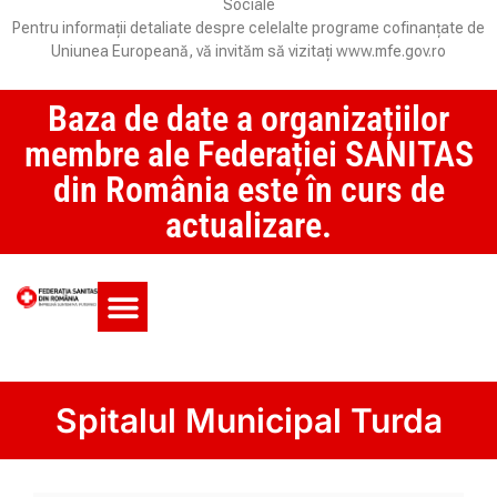
Sociale
Pentru informații detaliate despre celelalte programe cofinanțate de
Uniunea Europeană, vă invităm să vizitați www.mfe.gov.ro
Baza de date a organizațiilor
membre ale Federației SANITAS
din România este în curs de
actualizare.
Monitorul CCM și SAS
Spitalul Municipal Turda