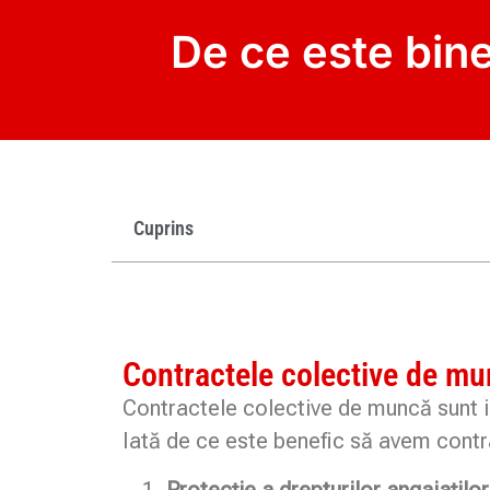
De ce este bin
Cuprins
Contractele colective de munc
Contractele colective de muncă sunt im
Iată de ce este benefic să avem cont
Protecție a drepturilor angajaților