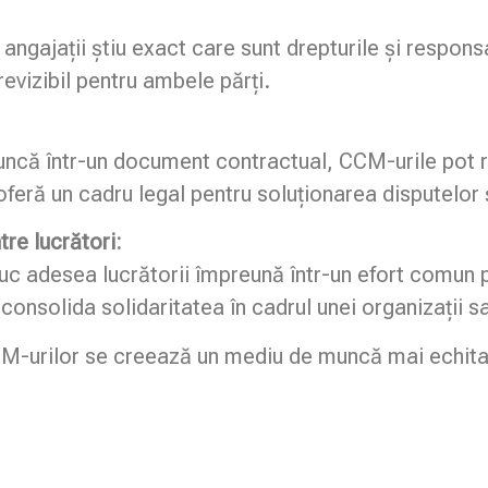
ngajații știu exact care sunt drepturile și responsab
revizibil pentru ambele părți.
 muncă într-un document contractual, CCM-urile pot 
feră un cadru legal pentru soluționarea disputelor și 
ntre lucrători:
adesea lucrătorii împreună într-un efort comun pe
nsolida solidaritatea în cadrul unei organizații sau
-urilor se creează un mediu de muncă mai echitabi