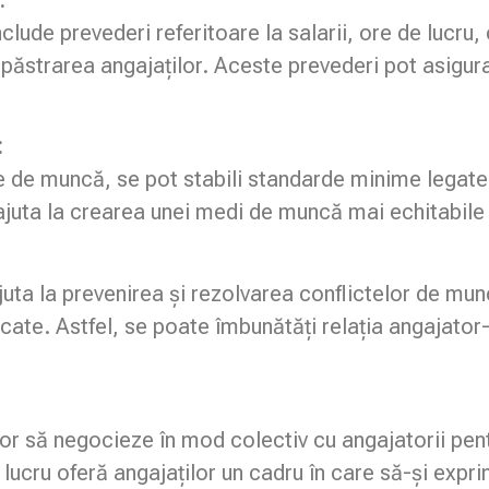
ude prevederi referitoare la salarii, ore de lucru, 
păstrarea angajaților. Aceste prevederi pot asigura 
:
e de muncă, se pot stabili standarde minime legate 
ajuta la crearea unei medi de muncă mai echitabile ș
ta la prevenirea și rezolvarea conflictelor de muncă
cate. Astfel, se poate îmbunătăți relația angajator-
lor să negocieze în mod colectiv cu angajatorii pen
 lucru oferă angajaților un cadru în care să-și expri