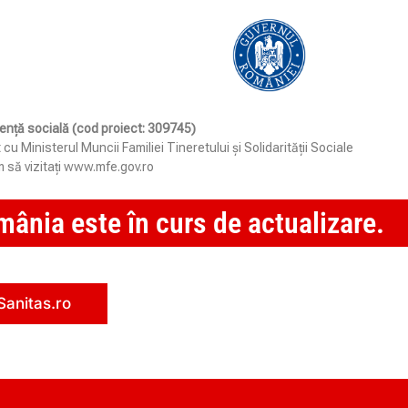
stență socială (cod proiect: 309745)
Ministerul Muncii Familiei Tineretului și Solidarității Sociale
 să vizitați www.mfe.gov.ro
ânia este în curs de actualizare.
Sanitas.ro