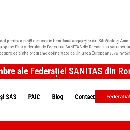
idat pentru o piață a muncii în beneficiul angajaților din Sănătate și Asi
opean Plus și derulat de Federatia SANITAS din România în parteneriat cu 
e despre celelalte programe cofinanțate de Uniunea Europeană, vă invităm
mbre ale Federației SANITAS din Rom
și SAS
PAIC
Blog
Contact
Federatia