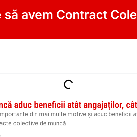
e să avem Contract Col
ă aduc beneficii atât angajaților, cât 
portante din mai multe motive și aduc beneficii atâ
racte colective de muncă:
: