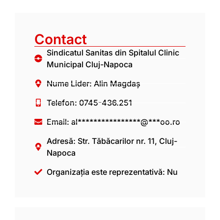
Contact
Sindicatul Sanitas din Spitalul Clinic
Municipal Cluj-Napoca
Nume Lider: Alin Magdaș
Telefon: 0745-436.251
Email:
al****************@***oo.ro
Adresă: Str. Tăbăcarilor nr. 11, Cluj-
Napoca
Organizația este reprezentativă: Nu