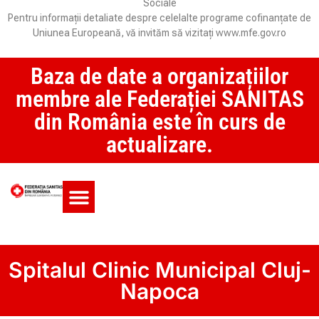
Sociale
Pentru informații detaliate despre celelalte programe cofinanțate de
Uniunea Europeană, vă invităm să vizitați www.mfe.gov.ro
Baza de date a organizațiilor
membre ale Federației SANITAS
din România este în curs de
actualizare.
Monitorul CCM și SAS
Spitalul Clinic Municipal Cluj-
Napoca