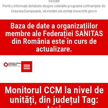
Sociale
Pentru informații detaliate despre celelalte programe cofinanțate de
Uniunea Europeană, vă invităm să vizitați www.mfe.gov.ro
Baza de date a organizațiilor
membre ale Federației SANITAS
din România este în curs de
actualizare.
Monitorul CCM și SAS
Monitorul CCM la nivel de
unități, din județul Tag: