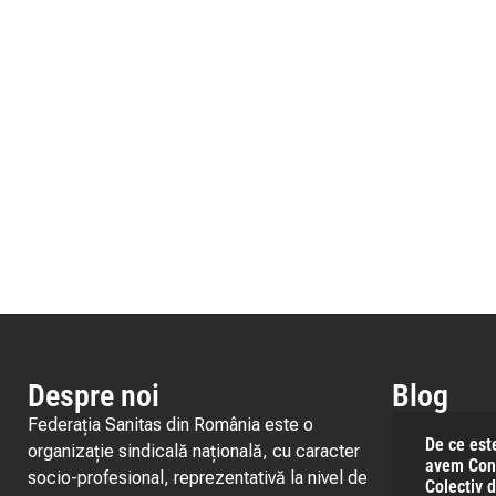
Despre noi
Blog
Federația Sanitas din România este o
De ce est
organizație sindicală națională, cu caracter
avem Con
socio-profesional, reprezentativă la nivel de
Colectiv 