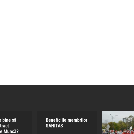
e bine să
Beneficiile membrilor
tract
SANITAS​
de Muncă?