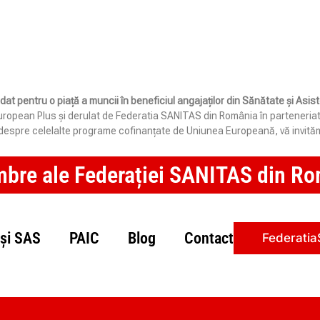
idat pentru o piață a muncii în beneficiul angajaților din Sănătate și Asi
opean Plus și derulat de Federatia SANITAS din România în parteneriat cu 
e despre celelalte programe cofinanțate de Uniunea Europeană, vă invităm
mbre ale Federației SANITAS din Rom
și SAS
PAIC
Blog
Contact
Federatia