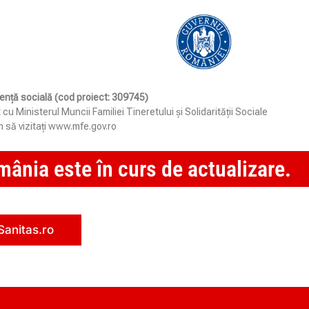
stență socială (cod proiect: 309745)
Ministerul Muncii Familiei Tineretului și Solidarității Sociale
 să vizitați www.mfe.gov.ro
ânia este în curs de actualizare.
Sanitas.ro