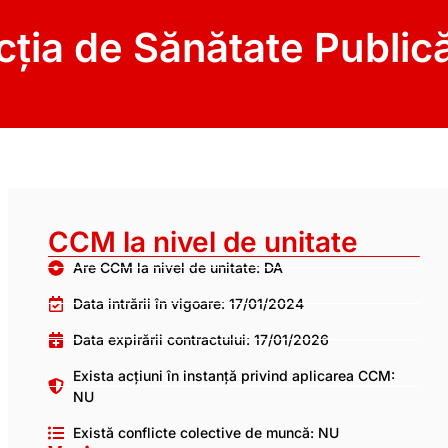
cția de Sănătate Publică
CCM la nivel de unitate
Are CCM la nivel de unitate: DA
Data intrării în vigoare: 17/01/2024
Data expirării contractului: 17/01/2026
Exista acțiuni în instanță privind aplicarea CCM:
NU
Există conflicte colective de muncă: NU