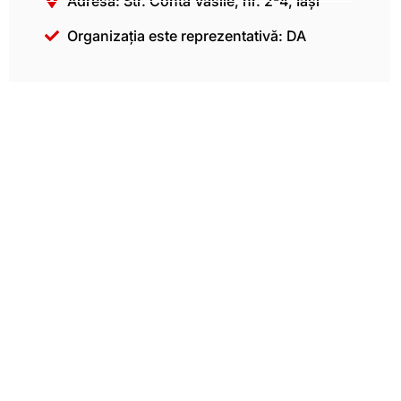
Adresă: Str. Conta Vasile, nr. 2-4, Iași
Organizația este reprezentativă: DA