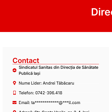
Dire
Contact
Sindicatul Sanitas din Direcția de Sănătate
Publică Iași
Nume Lider: Andrei Tăbăcaru
Telefon: 0742-396.418
Email:
ta************@***il.com