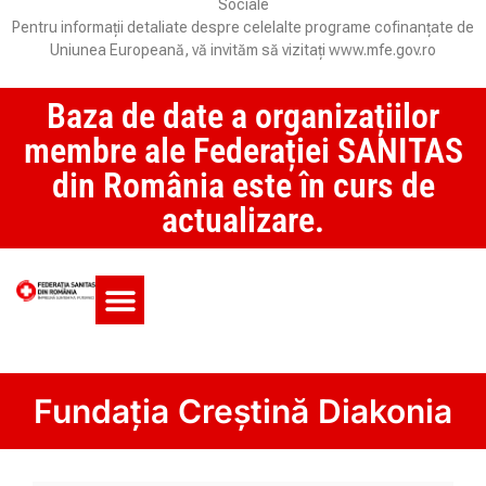
Sociale
Pentru informații detaliate despre celelalte programe cofinanțate de
Uniunea Europeană, vă invităm să vizitați www.mfe.gov.ro
Baza de date a organizațiilor
membre ale Federației SANITAS
din România este în curs de
actualizare.
Monitorul CCM și SAS
Fundația Creștină Diakonia