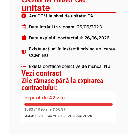
unitate
Are CCM la nivel de unitate: DA
Data intrării în vigoare: 26/06/2023
Data expirării contractului: 26/06/2026
Exista acțiuni în instanță privind aplicarea
CCM: NU
Există conflicte colective de muncă: NU
Vezi contract
Zile rămase până la expirarea
contractului:
expirat de 42 zile
1096 / 1096 zile (100%)
Valabil:
26 iunie 2023
—
26 iunie 2026