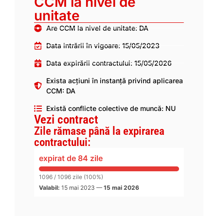
CCM la nivel de
unitate
Are CCM la nivel de unitate: DA
Data intrării în vigoare: 15/05/2023
Data expirării contractului: 15/05/2026
Exista acțiuni în instanță privind aplicarea
CCM: DA
Există conflicte colective de muncă: NU
Vezi contract
Zile rămase până la expirarea
contractului:
expirat de 84 zile
1096 / 1096 zile (100%)
Valabil:
15 mai 2023
—
15 mai 2026