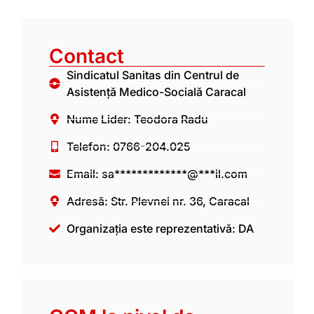
Contact
Sindicatul Sanitas din Centrul de
Asistență Medico-Socială Caracal
Nume Lider: Teodora Radu
Telefon: 0766-204.025
Email:
sa*************@***il.com
Adresă: Str. Plevnei nr. 36, Caracal
Organizația este reprezentativă: DA