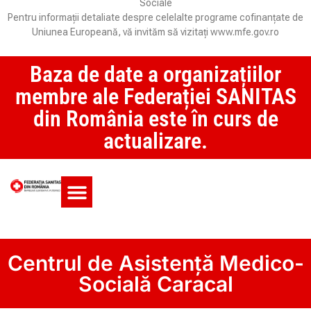
Sociale
Pentru informații detaliate despre celelalte programe cofinanțate de
Uniunea Europeană, vă invităm să vizitați www.mfe.gov.ro
Baza de date a organizațiilor
membre ale Federației SANITAS
din România este în curs de
actualizare.
Monitorul CCM și SAS
Centrul de Asistență Medico-
Socială Caracal