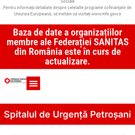
Sociale
Pentru informații detaliate despre celelalte programe cofinanțate de
Uniunea Europeană, vă invităm să vizitați www.mfe.gov.ro
Baza de date a organizațiilor
membre ale Federației SANITAS
din România este în curs de
actualizare.
Monitorul CCM și SAS
Spitalul de Urgență Petroșani