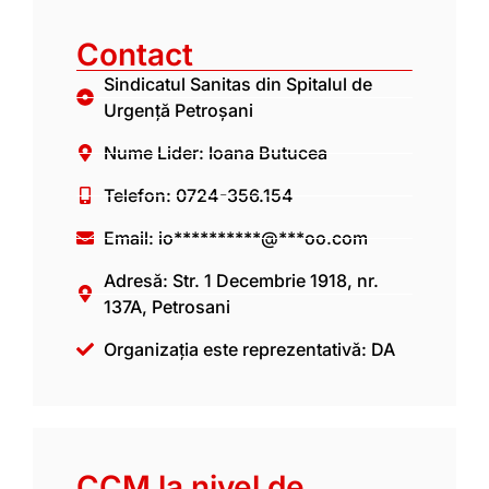
Contact
Sindicatul Sanitas din Spitalul de
Urgență Petroșani
Nume Lider: Ioana Butucea
Telefon: 0724-356.154
Email:
io**********@***oo.com
Adresă: Str. 1 Decembrie 1918, nr.
137A, Petrosani
Organizația este reprezentativă: DA
CCM la nivel de