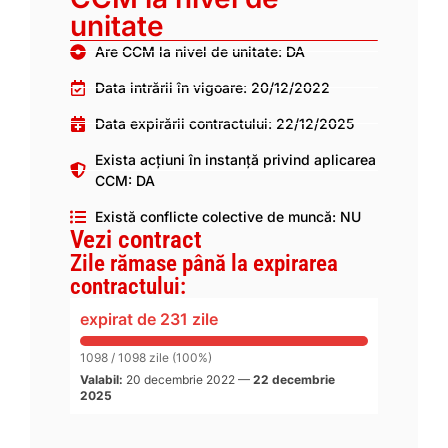
unitate
Are CCM la nivel de unitate: DA
Data intrării în vigoare: 20/12/2022
Data expirării contractului: 22/12/2025
Exista acțiuni în instanță privind aplicarea
CCM: DA
Există conflicte colective de muncă: NU
Vezi contract
Zile rămase până la expirarea
contractului:
expirat de 231 zile
1098 / 1098 zile (100%)
Valabil:
20 decembrie 2022
—
22 decembrie
2025