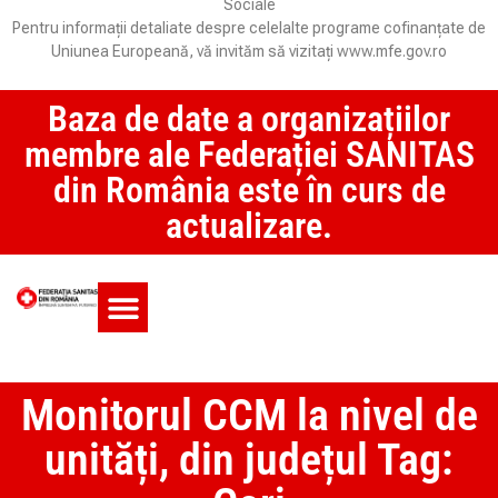
Sociale
Pentru informații detaliate despre celelalte programe cofinanțate de
Uniunea Europeană, vă invităm să vizitați www.mfe.gov.ro
Baza de date a organizațiilor
membre ale Federației SANITAS
din România este în curs de
actualizare.
Monitorul CCM și SAS
Monitorul CCM la nivel de
unități, din județul Tag: