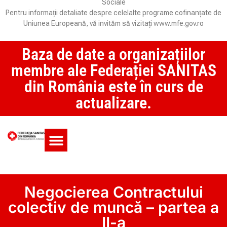
Sociale
Pentru informații detaliate despre celelalte programe cofinanțate de
Uniunea Europeană, vă invităm să vizitați www.mfe.gov.ro
Baza de date a organizațiilor
membre ale Federației SANITAS
din România este în curs de
actualizare.
Monitorul CCM și SAS
Negocierea Contractului
colectiv de muncă – partea a
II-a