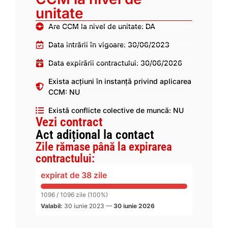
unitate
Are CCM la nivel de unitate: DA
Data intrării în vigoare: 30/06/2023
Data expirării contractului: 30/06/2026
Exista acțiuni în instanță privind aplicarea
CCM: NU
Există conflicte colective de muncă: NU
Vezi contract
Act adițional la contact
Zile rămase până la expirarea
contractului:
expirat de 38 zile
1096 / 1096 zile (100%)
Valabil:
30 iunie 2023
—
30 iunie 2026