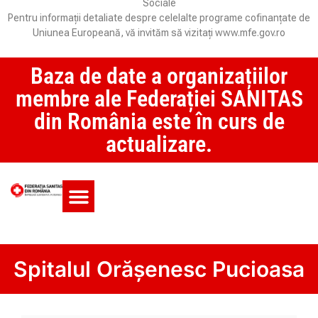
Sociale
Pentru informații detaliate despre celelalte programe cofinanțate de
Uniunea Europeană, vă invităm să vizitați www.mfe.gov.ro
Baza de date a organizațiilor
membre ale Federației SANITAS
din România este în curs de
actualizare.
Monitorul CCM și SAS
Spitalul Orășenesc Pucioasa