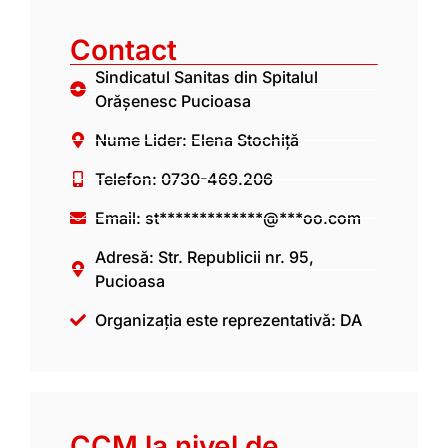
Contact
Sindicatul Sanitas din Spitalul
Orășenesc Pucioasa
Nume Lider: Elena Stochiță
Telefon: 0730-469.206
Email:
st*************@***oo.com
Adresă: Str. Republicii nr. 95,
Pucioasa
Organizația este reprezentativă: DA
CCM la nivel de