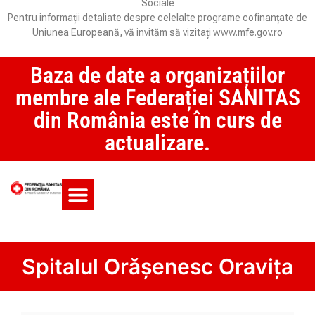
Sociale
Pentru informații detaliate despre celelalte programe cofinanțate de
Uniunea Europeană, vă invităm să vizitați www.mfe.gov.ro
Baza de date a organizațiilor
membre ale Federației SANITAS
din România este în curs de
actualizare.
Monitorul CCM și SAS
Spitalul Orășenesc Oravița