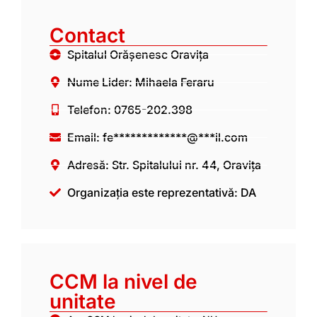
Contact
Spitalul Orășenesc Oravița
Nume Lider: Mihaela Feraru
Telefon: 0765-202.398
Email:
fe*************@***il.com
Adresă: Str. Spitalului nr. 44, Oravița
Organizația este reprezentativă: DA
CCM la nivel de
unitate