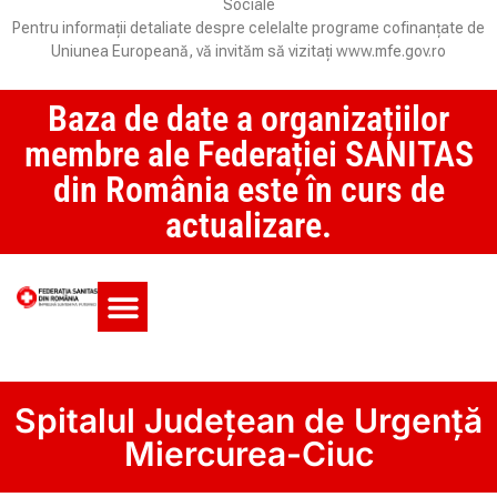
Sociale
Pentru informații detaliate despre celelalte programe cofinanțate de
Uniunea Europeană, vă invităm să vizitați www.mfe.gov.ro
Baza de date a organizațiilor
membre ale Federației SANITAS
din România este în curs de
actualizare.
Monitorul CCM și SAS
Spitalul Județean de Urgență
Miercurea-Ciuc