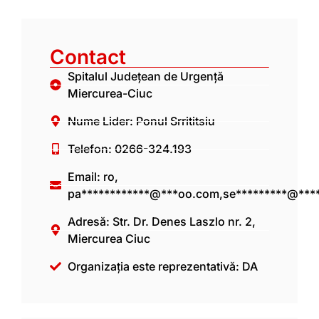
Contact
Spitalul Județean de Urgență
Miercurea-Ciuc
Nume Lider: Ponul Srrititsiu
Telefon: 0266-324.193
Email: ro,
pa************@***oo.com
,
se*********@****
Adresă: Str. Dr. Denes Laszlo nr. 2,
Miercurea Ciuc
Organizația este reprezentativă: DA