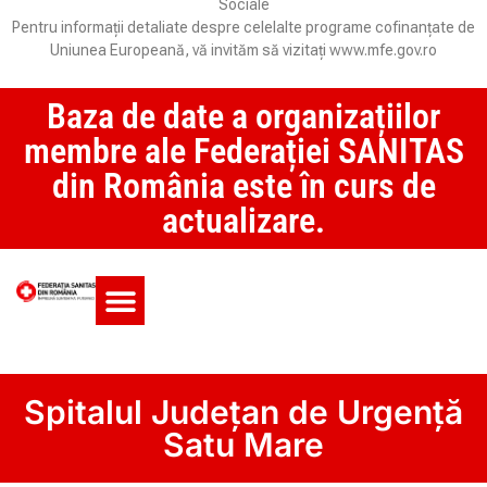
Sociale
Pentru informații detaliate despre celelalte programe cofinanțate de
Uniunea Europeană, vă invităm să vizitați www.mfe.gov.ro
Baza de date a organizațiilor
membre ale Federației SANITAS
din România este în curs de
actualizare.
Monitorul CCM și SAS
Spitalul Județan de Urgență
Satu Mare