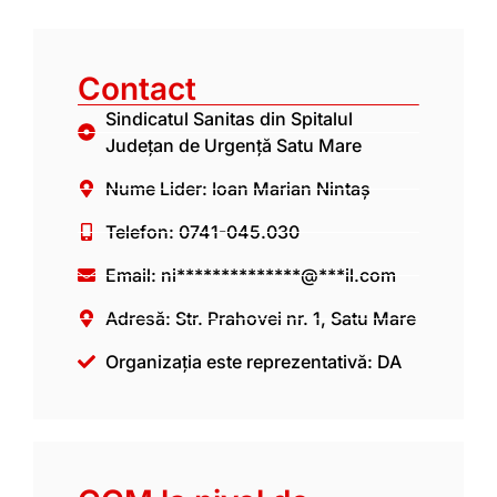
Contact
Sindicatul Sanitas din Spitalul
Județan de Urgență Satu Mare
Nume Lider: Ioan Marian Nintaș
Telefon: 0741-045.030
Email:
ni**************@***il.com
Adresă: Str. Prahovei nr. 1, Satu Mare
Organizația este reprezentativă: DA