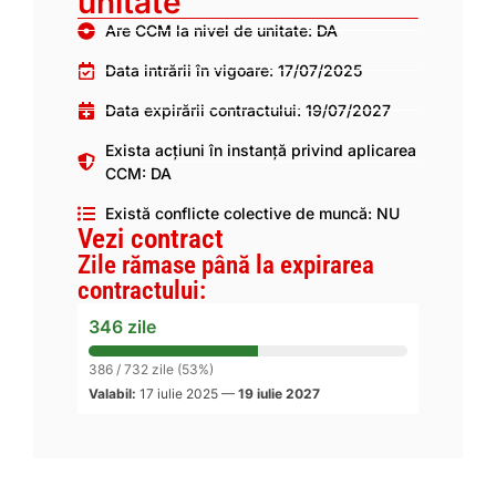
unitate
Are CCM la nivel de unitate: DA
Data intrării în vigoare: 17/07/2025
Data expirării contractului: 19/07/2027
Exista acțiuni în instanță privind aplicarea
CCM: DA
Există conflicte colective de muncă: NU
Vezi contract
Zile rămase până la expirarea
contractului:
346 zile
386 / 732 zile (53%)
Valabil:
17 iulie 2025
—
19 iulie 2027