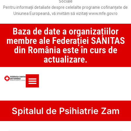
Sociale
Pentru informații detaliate despre celelalte programe cofinanțate de
Uniunea Europeană, vă invităm să vizitați www.mfe.gov.ro
Baza de date a organizațiilor
membre ale Federației SANITAS
din România este în curs de
actualizare.
Monitorul CCM și SAS
Spitalul de Psihiatrie Zam