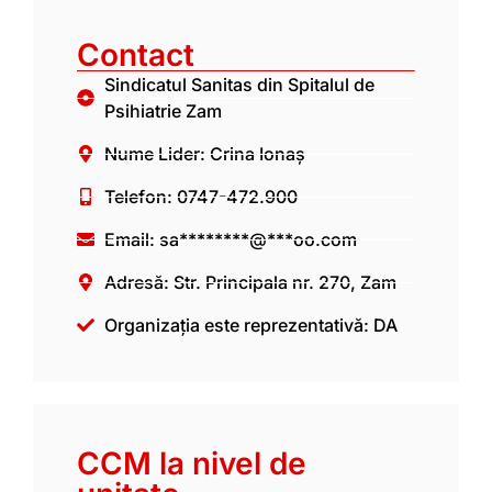
Contact
Sindicatul Sanitas din Spitalul de
Psihiatrie Zam
Nume Lider: Crina Ionaș
Telefon: 0747-472.900
Email:
sa********@***oo.com
Adresă: Str. Principala nr. 270, Zam
Organizația este reprezentativă: DA
CCM la nivel de