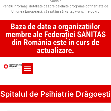
Sociale
Pentru informații detaliate despre celelalte programe cofinanțate de
Uniunea Europeană, vă invităm să vizitați www.mfe.gov.ro
Baza de date a organizațiilor
membre ale Federației SANITAS
din România este în curs de
actualizare.
Monitorul CCM și SAS
Spitalul de Psihiatrie Drăgoești