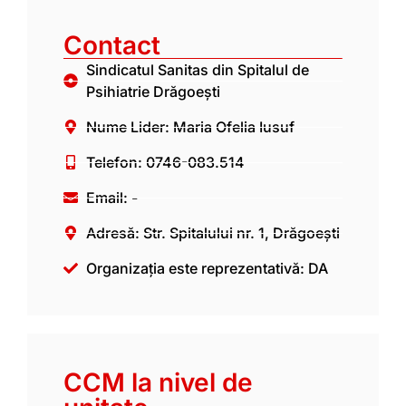
Contact
Sindicatul Sanitas din Spitalul de
Psihiatrie Drăgoești
Nume Lider: Maria Ofelia Iusuf
Telefon: 0746-083.514
Email: -
Adresă: Str. Spitalului nr. 1, Drăgoești
Organizația este reprezentativă: DA
CCM la nivel de