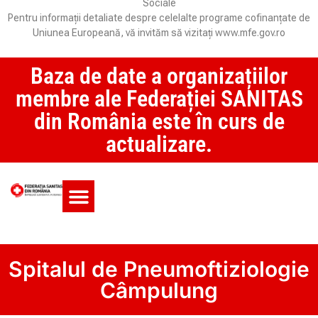
Sociale
Pentru informații detaliate despre celelalte programe cofinanțate de
Uniunea Europeană, vă invităm să vizitați www.mfe.gov.ro
Baza de date a organizațiilor
membre ale Federației SANITAS
din România este în curs de
actualizare.
Monitorul CCM și SAS
Spitalul de Pneumoftiziologie
Câmpulung