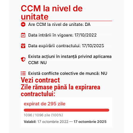
CCM la nivel de
unitate
Are CCM la nivel de unitate: DA
Data intrării în vigoare: 17/10/2022
Data expirării contractului: 17/10/2025
Exista acțiuni în instanță privind aplicarea
CCM: NU
Există conflicte colective de muncă: NU
Vezi contract
Zile rămase până la expirarea
contractului:
expirat de 295 zile
1096 / 1096 zile (100%)
Valabil:
17 octombrie 2022
—
17 octombrie 2025