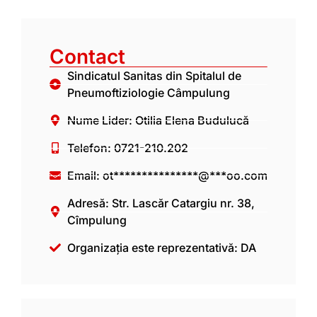
Contact
Sindicatul Sanitas din Spitalul de
Pneumoftiziologie Câmpulung
Nume Lider: Otilia Elena Budulucă
Telefon: 0721-210.202
Email:
ot***************@***oo.com
Adresă: Str. Lascăr Catargiu nr. 38,
Cîmpulung
Organizația este reprezentativă: DA