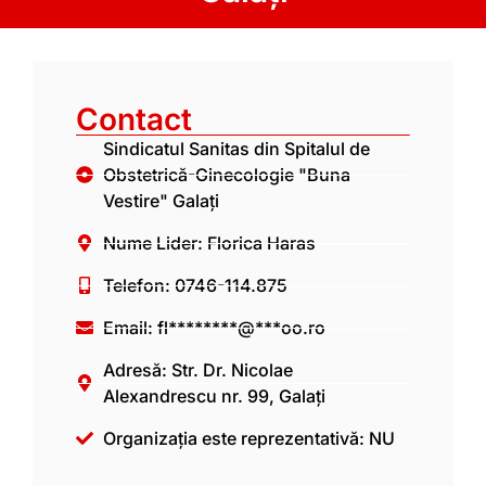
Contact
Sindicatul Sanitas din Spitalul de
Obstetrică-Ginecologie "Buna
Vestire" Galați
Nume Lider: Florica Haras
Telefon: 0746-114.875
Email:
fl********@***oo.ro
Adresă: Str. Dr. Nicolae
Alexandrescu nr. 99, Galați
Organizația este reprezentativă: NU