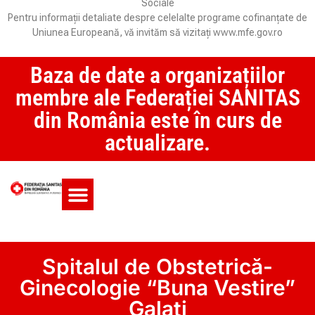
Sociale
Pentru informații detaliate despre celelalte programe cofinanțate de
Uniunea Europeană, vă invităm să vizitați www.mfe.gov.ro
Baza de date a organizațiilor
membre ale Federației SANITAS
din România este în curs de
actualizare.
Monitorul CCM și SAS
Spitalul de Obstetrică-
Ginecologie “Buna Vestire”
Galați