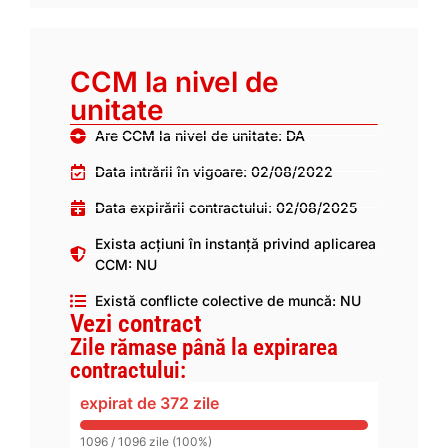
CCM la nivel de
unitate
Are CCM la nivel de unitate: DA
Data intrării în vigoare: 02/08/2022
Data expirării contractului: 02/08/2025
Exista acțiuni în instanță privind aplicarea
CCM: NU
Există conflicte colective de muncă: NU
Vezi contract
Zile rămase până la expirarea
contractului:
expirat de 372 zile
1096 / 1096 zile (100%)