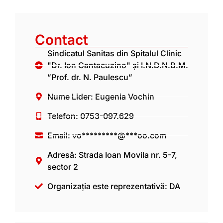
Contact
Sindicatul Sanitas din Spitalul Clinic
"Dr. Ion Cantacuzino" și I.N.D.N.B.M.
”Prof. dr. N. Paulescu”
Nume Lider: Eugenia Vochin
Telefon: 0753-097.629
Email:
vo*********@***oo.com
Adresă: Strada Ioan Movila nr. 5-7,
sector 2
Organizația este reprezentativă: DA