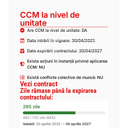
CCM la nivel de
unitate
Are CCM la nivel de unitate: DA
Data intrării în vigoare: 30/04/2025
Data expirării contractului: 30/04/2027
Exista acțiuni în instanță privind aplicarea
CCM: NU
Există conflicte colective de muncă: NU
Vezi contract
Zile rămase până la expirarea
contractului:
265 zile
465 / 730 zile (64%)
Valabil:
30 aprilie 2025
—
30 aprilie 2027