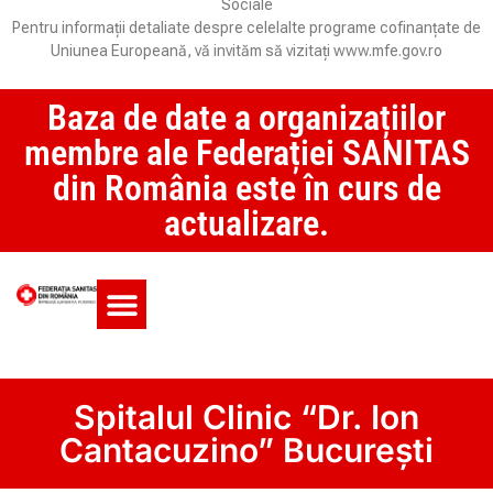
Sociale
Pentru informații detaliate despre celelalte programe cofinanțate de
Uniunea Europeană, vă invităm să vizitați www.mfe.gov.ro
Baza de date a organizațiilor
membre ale Federației SANITAS
din România este în curs de
actualizare.
Monitorul CCM și SAS
Spitalul Clinic “Dr. Ion
Cantacuzino” București