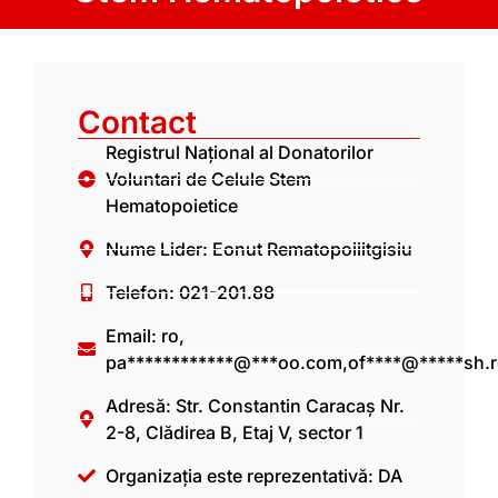
Contact
Registrul Național al Donatorilor
Voluntari de Celule Stem
Hematopoietice
Nume Lider: Eonut Rematopoiiitgisiu
Telefon: 021-201.88
Email: ro,
pa************@***oo.com
,
of****@*****sh.
Adresă: Str. Constantin Caracaș Nr.
2-8, Clădirea B, Etaj V, sector 1
Organizația este reprezentativă: DA