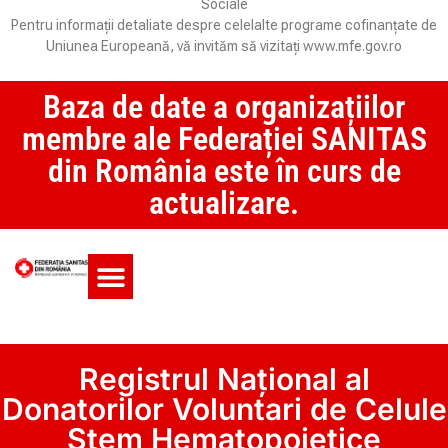
Sociale
Pentru informații detaliate despre celelalte programe cofinanțate de
Uniunea Europeană, vă invităm să vizitați www.mfe.gov.ro
Baza de date a organizațiilor
membre ale Federației SANITAS
din România este în curs de
actualizare.
Monitorul CCM și SAS
Registrul Național al
Donatorilor Voluntari de Celule
Stem Hematopoietice