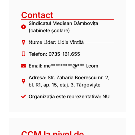
Contact
Sindicatul Medisan Dâmbovița
(cabinete școlare)
Nume Lider: Lidia Vintilă
Telefon: 0735-161.655
Email:
me*********@***il.com
Adresă: Str. Zaharia Boerescu nr. 2,
bl. R1, ap. 15, etaj. 3, Târgoviște
Organizația este reprezentativă: NU
CCM la nivel de