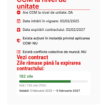
unitate
Are CCM la nivel de unitate: DA
Data intrării în vigoare: 05/02/2025
Data expirării contractului: 05/02/2027
Exista acțiuni în instanță privind aplicarea
CCM: NU
Există conflicte colective de muncă: NU
Vezi contract
Zile rămase până la expirarea
contractului:
182 zile
548 / 730 zile (75%)
Valabil:
5 februarie 2025
—
5 februarie 2027