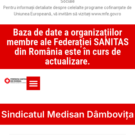
Sociale
Pentru informații detaliate despre celelalte programe cofinanțate de
Uniunea Europeană, vă invităm să vizitați www.mfe.gov.ro
Baza de date a organizațiilor
membre ale Federației SANITAS
din România este în curs de
actualizare.
Monitorul CCM și SAS
Sindicatul Medisan Dâmbovița