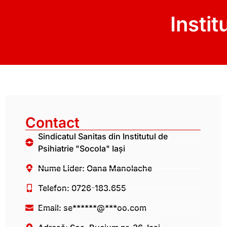
Instit
Contact
Sindicatul Sanitas din Institutul de
Psihiatrie "Socola" Iași
Nume Lider: Oana Manolache
Telefon: 0726-183.655
Email:
se******@***oo.com