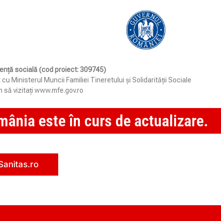
stență socială (cod proiect: 309745)
Ministerul Muncii Familiei Tineretului și Solidarității Sociale
 să vizitați www.mfe.gov.ro
ânia este în curs de actualizare.
Sanitas.ro