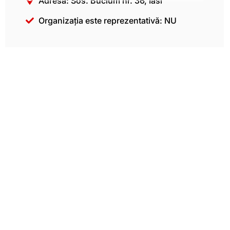
Adresă: Sos. Bucium nr. 36, Iasi
Organizația este reprezentativă: NU