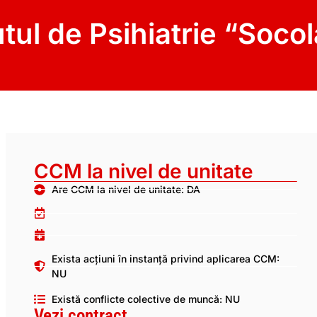
utul de Psihiatrie “Socol
CCM la nivel de unitate
Are CCM la nivel de unitate: DA
Exista acțiuni în instanță privind aplicarea CCM:
NU
Există conflicte colective de muncă: NU
Vezi contract