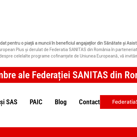
idat pentru o piață a muncii în beneficiul angajaților din Sănătate și Asi
opean Plus și derulat de Federatia SANITAS din România în parteneriat cu 
e despre celelalte programe cofinanțate de Uniunea Europeană, vă invităm
mbre ale Federației SANITAS din Rom
și SAS
PAIC
Blog
Contact
Federatia