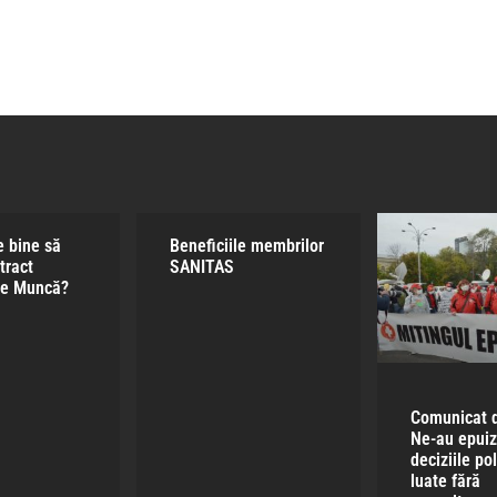
e bine să
Beneficiile membrilor
tract
SANITAS​
de Muncă?
Comunicat d
Ne-au epuiz
deciziile pol
luate fără