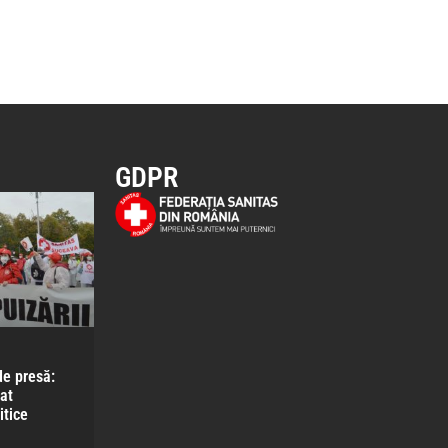
GDPR
e presă:
at
itice