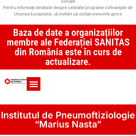
Sociale
Pentru informații detaliate despre celelalte programe cofinanțate de
Uniunea Europeană, vă invităm să vizitați www.mfe.gov.ro
Baza de date a organizațiilor
membre ale Federației SANITAS
din România este în curs de
actualizare.
Monitorul CCM și SAS
Institutul de Pneumoftiziologie
“Marius Nasta”