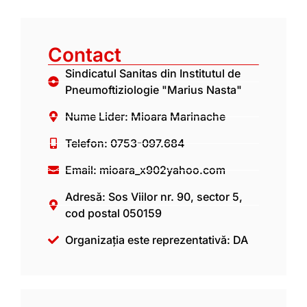
Contact
Sindicatul Sanitas din Institutul de
Pneumoftiziologie "Marius Nasta"
Nume Lider: Mioara Marinache
Telefon: 0753-097.684
Email: mioara_x902yahoo.com
Adresă: Sos Viilor nr. 90, sector 5,
cod postal 050159
Organizația este reprezentativă: DA