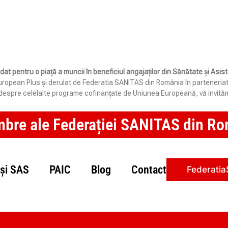
idat pentru o piață a muncii în beneficiul angajaților din Sănătate și Asi
opean Plus și derulat de Federatia SANITAS din România în parteneriat cu 
e despre celelalte programe cofinanțate de Uniunea Europeană, vă invităm
mbre ale Federației SANITAS din Rom
și SAS
PAIC
Blog
Contact
Federatia