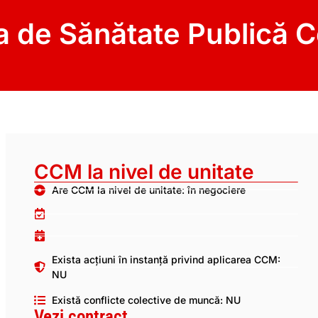
ia de Sănătate Publică 
CCM la nivel de unitate
Are CCM la nivel de unitate: în negociere
Exista acțiuni în instanță privind aplicarea CCM:
NU
Există conflicte colective de muncă: NU
Vezi contract