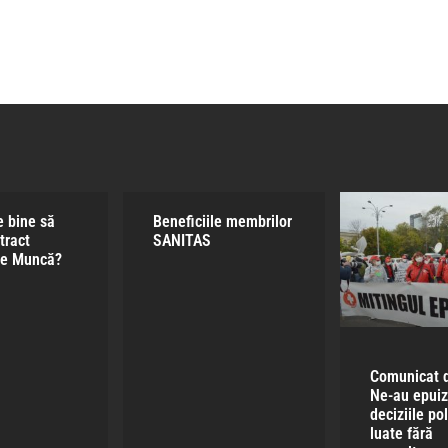
e bine să
Beneficiile membrilor
tract
SANITAS​
de Muncă?
Comunicat d
Ne-au epuiz
deciziile pol
luate fără