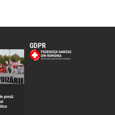
GDPR
e presă:
at
itice