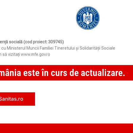
stență socială (cod proiect: 309745)
Ministerul Muncii Familiei Tineretului și Solidarității Sociale
 să vizitați www.mfe.gov.ro
ânia este în curs de actualizare.
Sanitas.ro