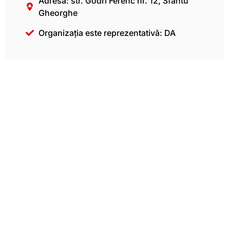
Adresă: str. Gödri Ferenc nr. 12, Sfântu
Gheorghe
Organizația este reprezentativă: DA