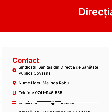
Direcț
Contact
Sindicatul Sanitas din Direcția de Sănătate
Publică Covasna
Nume Lider: Melinda Robu
Telefon: 0741-945.555
Email:
me*******@***oo.com