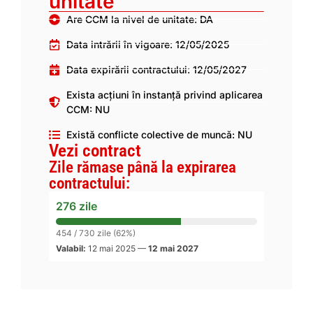
unitate
Are CCM la nivel de unitate: DA
Data intrării în vigoare: 12/05/2025
Data expirării contractului: 12/05/2027
Exista acțiuni în instanță privind aplicarea
CCM: NU
Există conflicte colective de muncă: NU
Vezi contract
Zile rămase până la expirarea
contractului:
276 zile
454 / 730 zile (62%)
Valabil:
12 mai 2025
—
12 mai 2027