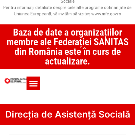
Sociale
Pentru informații detaliate despre celelalte programe cofinanțate de
Uniunea Europeană, vă invităm să vizitați www.mfe.gov.ro
Baza de date a organizațiilor
membre ale Federației SANITAS
din România este în curs de
actualizare.
Monitorul CCM și SAS
Direcția de Asistență Socială