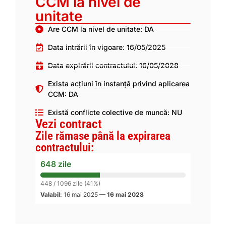
CCM la nivel de
unitate
Are CCM la nivel de unitate: DA
Data intrării în vigoare: 16/05/2025
Data expirării contractului: 16/05/2028
Exista acțiuni în instanță privind aplicarea
CCM: DA
Există conflicte colective de muncă: NU
Vezi contract
Zile rămase până la expirarea
contractului:
648 zile
448 / 1096 zile (41%)
Valabil:
16 mai 2025
—
16 mai 2028