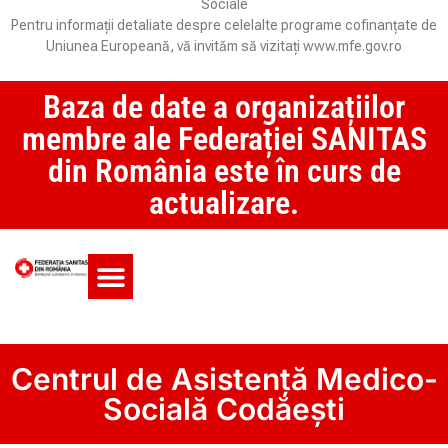
Sociale
Pentru informații detaliate despre celelalte programe cofinanțate de
Uniunea Europeană, vă invităm să vizitați www.mfe.gov.ro
Baza de date a organizațiilor
membre ale Federației SANITAS
din România este în curs de
actualizare.
Monitorul CCM și SAS
Centrul de Asistență Medico-
Socială Codăești